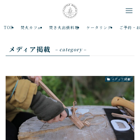
TOP
焚火カフェ
焚き火出張料理
ケータリング
ご予約・
メディア掲載
– category –
メディア掲載